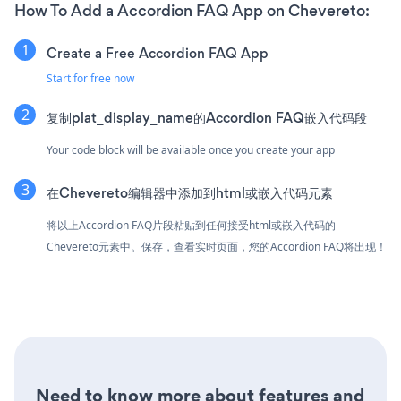
How To Add a Accordion FAQ App on Chevereto:
Create a Free Accordion FAQ App
Start for free now
复制plat_display_name的Accordion FAQ嵌入代码段
Your code block will be available once you create your app
在Chevereto编辑器中添加到html或嵌入代码元素
将以上Accordion FAQ片段粘贴到任何接受html或嵌入代码的
Chevereto元素中。保存，查看实时页面，您的Accordion FAQ将出现！
Need to know more about features and