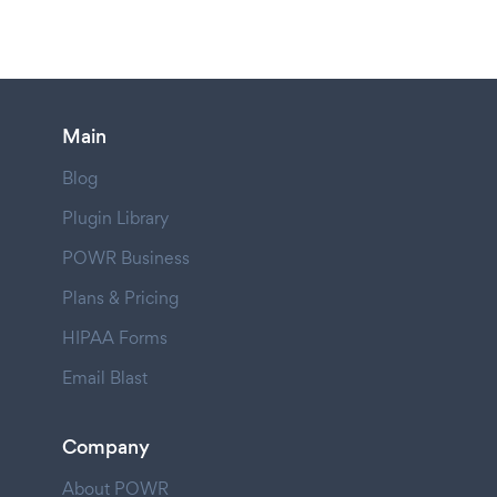
Main
Blog
Plugin Library
POWR Business
Plans & Pricing
HIPAA Forms
Email Blast
Company
About POWR