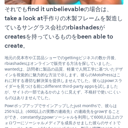
それでもfind it unbelievableの場合は、
take a look at手作りの木製フレームを製造し
ているサングラス会社のrbiashadesが
createsを持っているものをbeen able to
create。
地元の見本市や工芸品ショーでのgettingビジネスの数か月後、
rbiashadesはオンラインで販売する方法を探していました。
wantedは、訪問者に製品の品質、軽量で人間工学に基づいたデザ
インを視覚的に魅力的な方法で示します。彼らのMotoPressはこ
れに対する適切な解決策を提供しませんでした。彼らはpowrスラ
イダーを見つける前にdifferent third-party appsを試しました
が、サイトの一部であるかのように見えず、不格好で使いにくい
ものはありませんでした。
Powrポップアップでサインアップしたjust monthsで、彼らは
250％以上（600以上の実際の連絡先）の連絡先をgrowすること
ができ、constantlyはpowrソーシャルを利用して6000人以上のフ
ォロワーにソーシャルメディアを成長させました彼らのサイトで