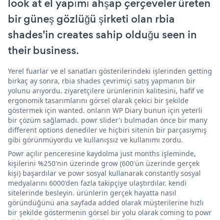
look at el yapımı ahşap çerçeveler üreten
bir güneş gözlüğü şirketi olan rbia
shades'in creates sahip olduğu seen in
their business.
Yerel fuarlar ve el sanatları gösterilerindeki işlerinden getting
birkaç ay sonra, rbia shades çevrimiçi satış yapmanın bir
yolunu arıyordu. ziyaretçilere ürünlerinin kalitesini, hafif ve
ergonomik tasarımlarını görsel olarak çekici bir şekilde
göstermek için wanted. onların WP Diary bunun için yeterli
bir çözüm sağlamadı. powr slider'ı bulmadan önce bir many
different options denediler ve hiçbiri sitenin bir parçasıymış
gibi görünmüyordu ve kullanışsız ve kullanımı zordu.
Powr açılır penceresine kaydolma just months işleminde,
kişilerini %250'nin üzerinde grow (600'ün üzerinde gerçek
kişi) başardılar ve powr sosyal kullanarak constantly sosyal
medyalarını 6000'den fazla takipçiye ulaştırdılar. kendi
sitelerinde besleyin. ürünlerin gerçek hayatta nasıl
göründüğünü ana sayfada added olarak müşterilerine hızlı
bir şekilde göstermenin görsel bir yolu olarak coming to powr