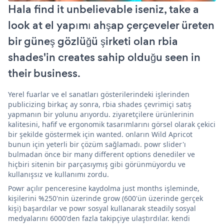
Hala find it unbelievable iseniz, take a
look at el yapımı ahşap çerçeveler üreten
bir güneş gözlüğü şirketi olan rbia
shades'in creates sahip olduğu seen in
their business.
Yerel fuarlar ve el sanatları gösterilerindeki işlerinden
publicizing birkaç ay sonra, rbia shades çevrimiçi satış
yapmanın bir yolunu arıyordu. ziyaretçilere ürünlerinin
kalitesini, hafif ve ergonomik tasarımlarını görsel olarak çekici
bir şekilde göstermek için wanted. onların Wild Apricot
bunun için yeterli bir çözüm sağlamadı. powr slider'ı
bulmadan önce bir many different options denediler ve
hiçbiri sitenin bir parçasıymış gibi görünmüyordu ve
kullanışsız ve kullanımı zordu.
Powr açılır penceresine kaydolma just months işleminde,
kişilerini %250'nin üzerinde grow (600'ün üzerinde gerçek
kişi) başardılar ve powr sosyal kullanarak steadily sosyal
medyalarını 6000'den fazla takipçiye ulaştırdılar. kendi