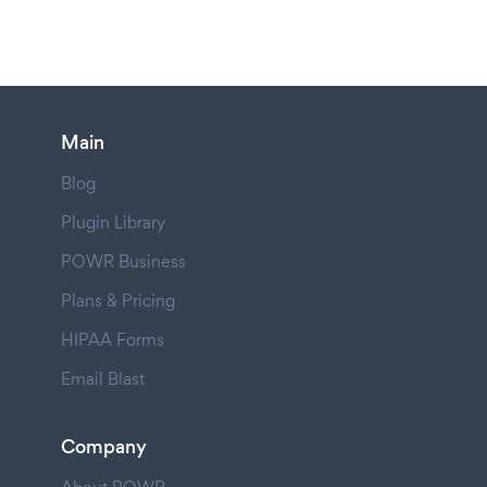
Main
Blog
Plugin Library
POWR Business
Plans & Pricing
HIPAA Forms
Email Blast
Company