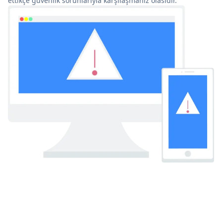
ettikçe güvenlik sorunlarıyla karşılaşmanız olasıdır.