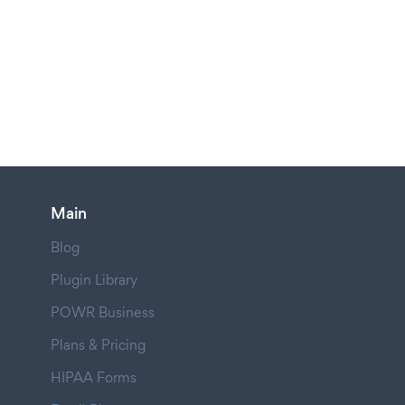
Main
Blog
Plugin Library
POWR Business
Plans & Pricing
HIPAA Forms