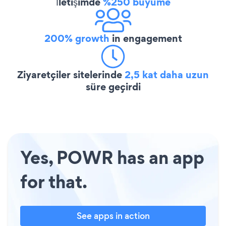
İletişimde
%250 büyüme
200% growth
in engagement
Ziyaretçiler sitelerinde
2,5 kat daha uzun
süre geçirdi
Yes, POWR has an app
for that.
See apps in action