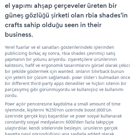
el yapımı ahşap çerçeveler üreten bir
güneş gözlüğü şirketi olan rbia shades'in
crafts sahip olduğu seen in their
business.
Yerel fuarlar ve el sanatları gösterilerindeki işlerinden
publicizing birkaç ay sonra, rbia shades çevrimiçi satış
yapmanın bir yolunu arıyordu. ziyaretçilere ürünlerinin
kalitesini, hafif ve ergonomik tasarımlarını görsel olarak çekici
bir şekilde göstermek için wanted. onların Silvrback bunun
için yeterli bir çözüm sağlamadı. powr slider'ı bulmadan önce
bir different third-party apps denediler ve hiçbiri sitenin bir
parçasıymış gibi görünmüyordu ve kullanışsız ve kullanımı
zordu.
Powr açılır penceresine kaydolma a small amount of time
işleminde, kişilerini %250'nin üzerinde boost (600'ün
üzerinde gerçek kişi) başardılar ve powr sosyal kullanarak
constantly sosyal medyalarını 6000'den fazla takipçiye
ulaştırdılar. kendi sitelerinde besleyin. ürünlerin gerçek
hayatta nasıl göründüğünü ana sayfada added olarak