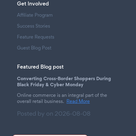
Get Involved
Affiliate Program
Success Stories
Feature Requests
Guest Blog Post
Featured Blog post
Converting Cross-Border Shoppers During
Black Friday & Cyber Monday
Online commerce is an integral part of the
overall retail business.
Read More
Posted by on
2026-08-08