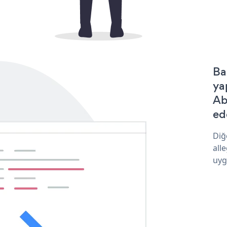
Ba
ya
Ab
ede
Diğ
all
uyg