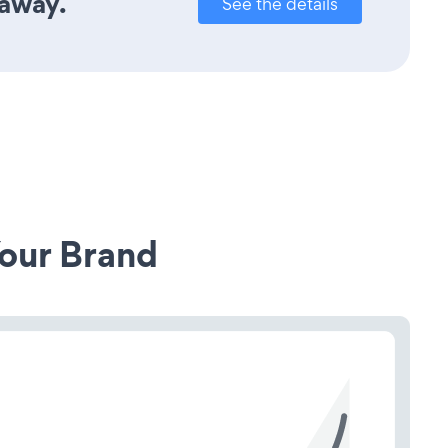
 away.
See the details
our Brand