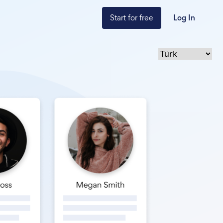
Start for free
Log In