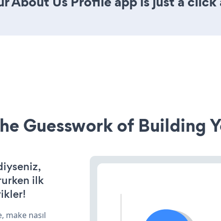
 About Us Profile app is just a click
he Guesswork of Building Y
diyseniz,
rurken ilk
ikler!
e, make nasıl