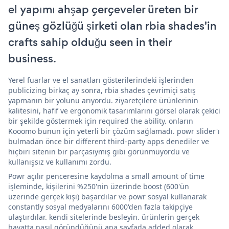
el yapımı ahşap çerçeveler üreten bir
güneş gözlüğü şirketi olan rbia shades'in
crafts sahip olduğu seen in their
business.
Yerel fuarlar ve el sanatları gösterilerindeki işlerinden
publicizing birkaç ay sonra, rbia shades çevrimiçi satış
yapmanın bir yolunu arıyordu. ziyaretçilere ürünlerinin
kalitesini, hafif ve ergonomik tasarımlarını görsel olarak çekici
bir şekilde göstermek için required the ability. onların
Kooomo bunun için yeterli bir çözüm sağlamadı. powr slider'ı
bulmadan önce bir different third-party apps denediler ve
hiçbiri sitenin bir parçasıymış gibi görünmüyordu ve
kullanışsız ve kullanımı zordu.
Powr açılır penceresine kaydolma a small amount of time
işleminde, kişilerini %250'nin üzerinde boost (600'ün
üzerinde gerçek kişi) başardılar ve powr sosyal kullanarak
constantly sosyal medyalarını 6000'den fazla takipçiye
ulaştırdılar. kendi sitelerinde besleyin. ürünlerin gerçek
hayatta nasıl göründüğünü ana sayfada added olarak