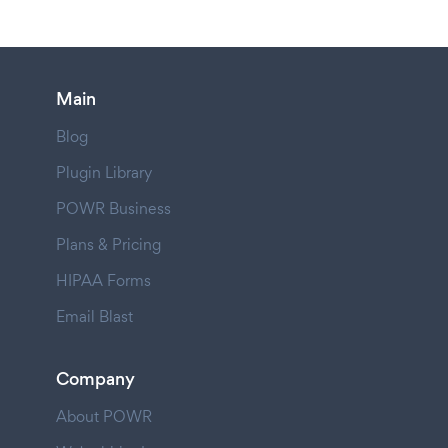
Main
Blog
Plugin Library
POWR Business
Plans & Pricing
HIPAA Forms
Email Blast
Company
About POWR