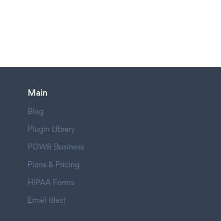
Main
Blog
Plugin Library
POWR Business
Plans & Pricing
HIPAA Forms
Email Blast