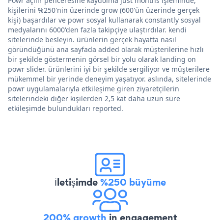
Powr açılır penceresine kaydolma just months işleminde,
kişilerini %250'nin üzerinde grow (600'ün üzerinde gerçek
kişi) başardılar ve powr sosyal kullanarak constantly sosyal
medyalarını 6000'den fazla takipçiye ulaştırdılar. kendi
sitelerinde besleyin. ürünlerin gerçek hayatta nasıl
göründüğünü ana sayfada added olarak müşterilerine hızlı
bir şekilde göstermenin görsel bir yolu olarak landing on
powr slider. ürünlerini iyi bir şekilde sergiliyor ve müşterilere
mükemmel bir yerinde deneyim yaşatıyor. aslında, sitelerinde
powr uygulamalarıyla etkileşime giren ziyaretçilerin
sitelerindeki diğer kişilerden 2,5 kat daha uzun süre
etkileşimde bulundukları reported.
İletişimde
%250 büyüme
200% growth
in engagement