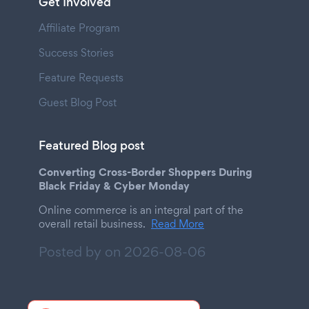
Get Involved
Affiliate Program
Success Stories
Feature Requests
Guest Blog Post
Featured Blog post
Converting Cross-Border Shoppers During
Black Friday & Cyber Monday
Online commerce is an integral part of the
overall retail business.
Read More
Posted by on
2026-08-06