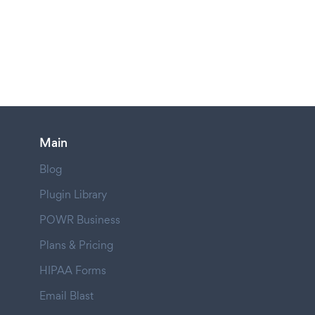
Main
Blog
Plugin Library
POWR Business
Plans & Pricing
HIPAA Forms
Email Blast