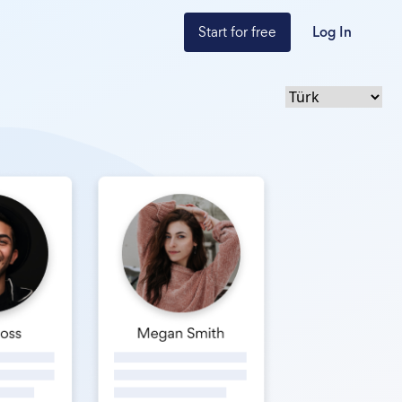
Start for free
Log In