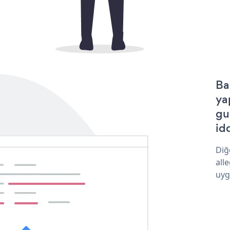
Ba
ya
gu
idd
Diğ
all
uyg