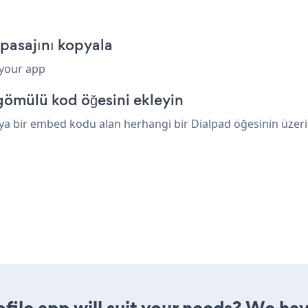
pasajını kopyala
 your app
gömülü kod öğesini ekleyin
ya bir embed kodu alan herhangi bir Dialpad öğesinin üzerine
ile app will suit your needs? We have