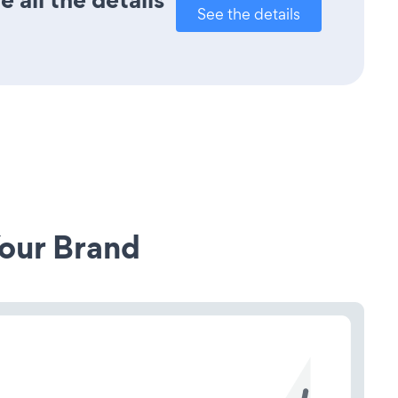
See the details
our Brand