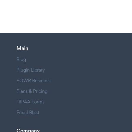
Main
Blog
Plugin Library
POWR Business
Plans & Pricing
HIPAA Forms
Email Blast
Company