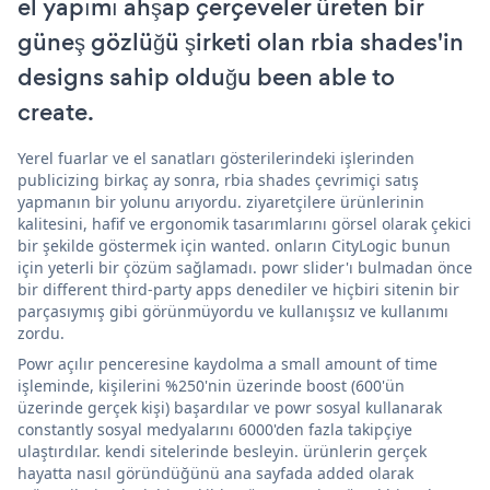
el yapımı ahşap çerçeveler üreten bir
güneş gözlüğü şirketi olan rbia shades'in
designs sahip olduğu been able to
create.
Yerel fuarlar ve el sanatları gösterilerindeki işlerinden
publicizing birkaç ay sonra, rbia shades çevrimiçi satış
yapmanın bir yolunu arıyordu. ziyaretçilere ürünlerinin
kalitesini, hafif ve ergonomik tasarımlarını görsel olarak çekici
bir şekilde göstermek için wanted. onların CityLogic bunun
için yeterli bir çözüm sağlamadı. powr slider'ı bulmadan önce
bir different third-party apps denediler ve hiçbiri sitenin bir
parçasıymış gibi görünmüyordu ve kullanışsız ve kullanımı
zordu.
Powr açılır penceresine kaydolma a small amount of time
işleminde, kişilerini %250'nin üzerinde boost (600'ün
üzerinde gerçek kişi) başardılar ve powr sosyal kullanarak
constantly sosyal medyalarını 6000'den fazla takipçiye
ulaştırdılar. kendi sitelerinde besleyin. ürünlerin gerçek
hayatta nasıl göründüğünü ana sayfada added olarak