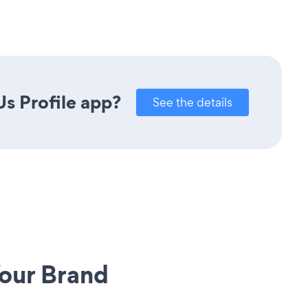
s Profile app?
See the details
our Brand