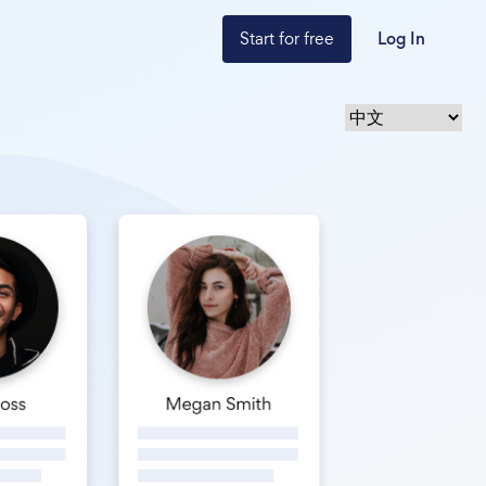
Start for free
Log In