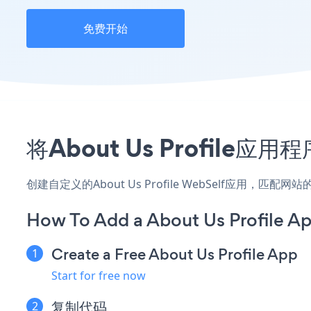
免费开始
将About Us Profil
创建自定义的About Us Profile WebSelf应用，
How To Add a About Us Profile A
Create a Free About Us Profile App
Start for free now
复制代码