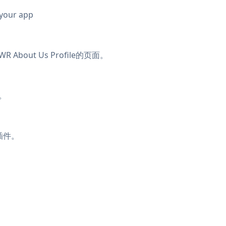
 your app
About Us Profile的页面。
。
e插件。