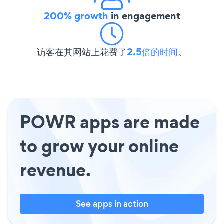
200% growth
in engagement
访客在其网站上花费了
2.5倍的时间
。
POWR apps are made
to grow your online
revenue.
See apps in action