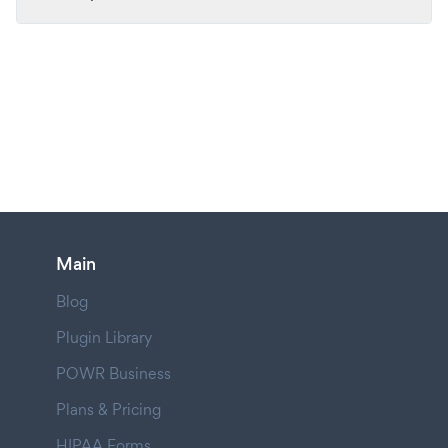
Main
Blog
Plugin Library
POWR Business
Plans & Pricing
HIPAA Forms