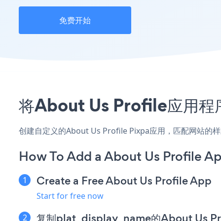
免费开始
将About Us Profil
创建自定义的About Us Profile Pixpa应用，匹配
How To Add a About Us Profile Ap
Create a Free About Us Profile App
Start for free now
复制plat_display_name的About Us 