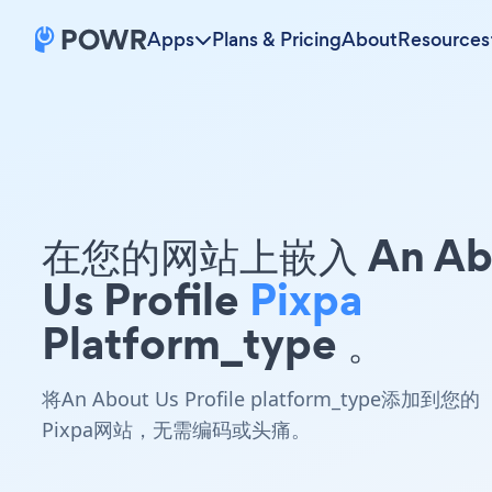
Apps
Plans & Pricing
About
Resources
在您的网站上嵌入 An Ab
Us Profile
Pixpa
Platform_type 。
将An About Us Profile platform_type添加到您的
Pixpa网站，无需编码或头痛。