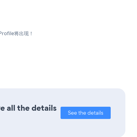
rofile将出现！
 all the details
See the details