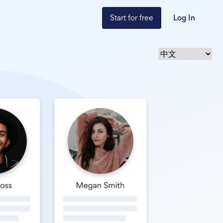
Start for free
Log In