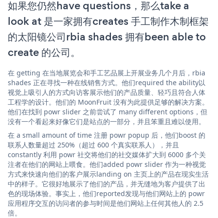
如果您仍然have questions，那么take a
look at 是一家拥有creates 手工制作木制框架
的太阳镜公司rbia shades 拥有been able to
create 的公司。
在 getting 在当地展览会和手工艺品展上开展业务几个月后，rbia
shades 正在寻找一种在线销售方式。他们required the ability以
视觉上吸引人的方式向访客展示他们的产品质量、轻巧且符合人体
工程学的设计。他们的 MoonFruit 没有为此提供足够的解决方案。
他们在找到 powr slider 之前尝试了 many different options，但
没有一个看起来好像它们是站点的一部分，并且笨重且难以使用。
在 a small amount of time 注册 powr popup 后，他们boost 的
联系人数量超过 250%（超过 600 个真实联系人），并且
constantly 利用 powr 社交将他们的社交媒体扩大到 6000 多个关
注者在他们的网站上喂食。他们added powr slider 作为一种视觉
方式来快速向他们的客户展示landing on 主页上的产品在现实生活
中的样子。它很好地展示了他们的产品，并无缝地为客户提供了出
色的现场体验。事实上，他们reported发现与他们网站上的 powr
应用程序交互的访问者的参与时间是他们网站上任何其他人的 2.5
倍。