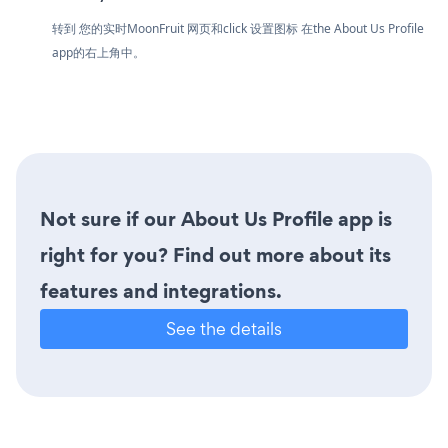
转到 您的实时MoonFruit 网页和click 设置图标
在the About Us Profile
app的右上角中。
Not sure if our About Us Profile app is
right for you? Find out more about its
features and integrations.
See the details