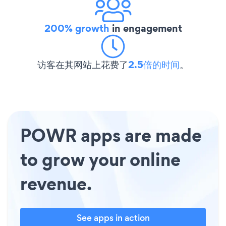
200% growth
in engagement
访客在其网站上花费了
2.5倍的时间
。
POWR apps are made
to grow your online
revenue.
See apps in action