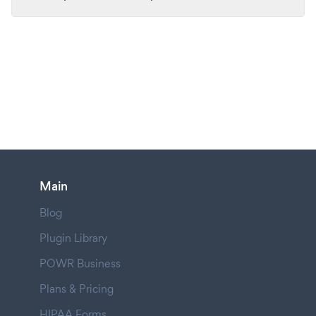
Main
Blog
Plugin Library
POWR Business
Plans & Pricing
HIPAA Forms