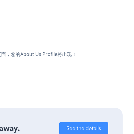
，您的About Us Profile将出现！
 away.
See the details