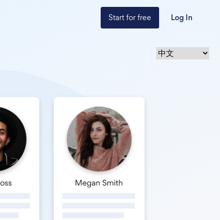
Start for free
Log In