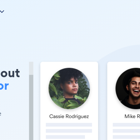
out
or
e