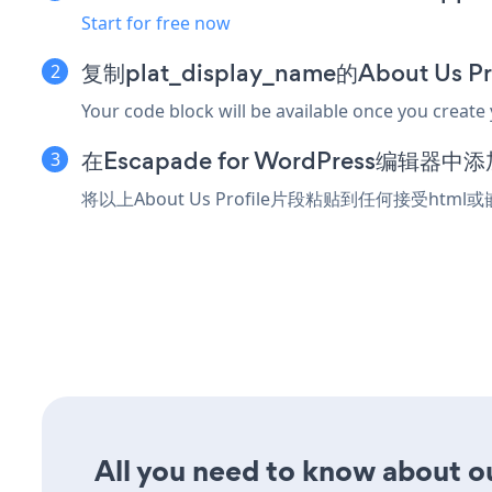
Start for free now
复制plat_display_name的About Us 
Your code block will be available once you create
在Escapade for WordPress编辑
将以上About Us Profile片段粘贴到任何接受html或
All you need to know about our