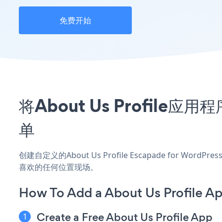
免费开始
将About Us Profile应
单
创建自定义的About Us Profile Escapade for Wo
喜欢的任何位置现场。
How To Add a About Us Profile A
Create a Free About Us Profile App