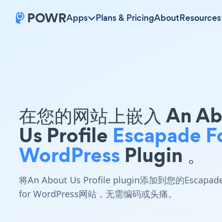
Apps
Plans & Pricing
About
Resources
在您的网站上嵌入 An Ab
Us Profile
Escapade F
WordPress
Plugin 。
将An About Us Profile plugin添加到您的Escapad
for WordPress网站，无需编码或头痛。