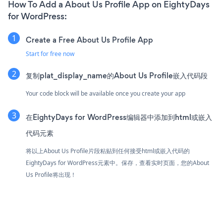
How To Add a About Us Profile App on EightyDays
for WordPress:
Create a Free About Us Profile App
Start for free now
复制plat_display_name的About Us Profile嵌入代码段
Your code block will be available once you create your app
在EightyDays for WordPress编辑器中添加到html或嵌入
代码元素
将以上About Us Profile片段粘贴到任何接受html或嵌入代码的
EightyDays for WordPress元素中。保存，查看实时页面，您的About
Us Profile将出现！