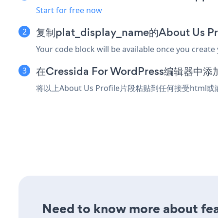
Start for free now
复制plat_display_name的About Us 
Your code block will be available once you create
在Cressida For WordPress编辑器
将以上About Us Profile片段粘贴到任何接受html或
Need to know more about feat