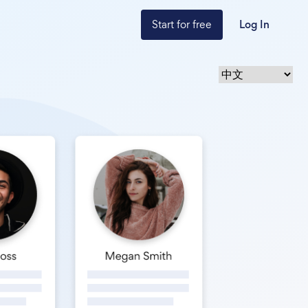
Start for free
Log In