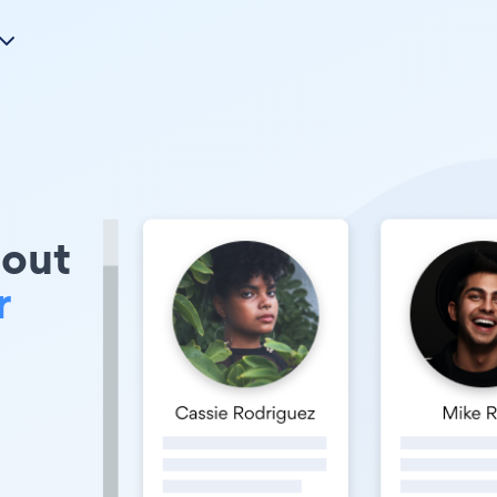
out
r