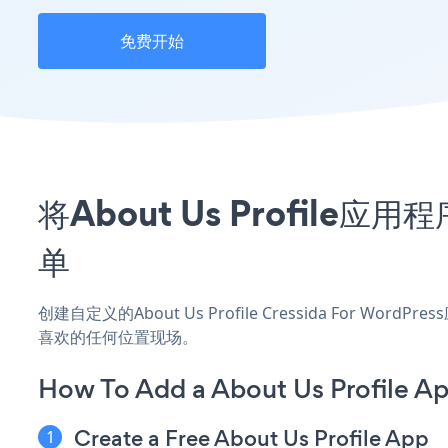
免费开始
将About Us Profile应
单
创建自定义的About Us Profile Cressida For Wo
喜欢的任何位置现场。
How To Add a About Us Profile Ap
Create a Free About Us Profile App