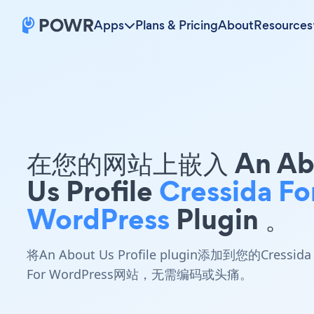
Apps
Plans & Pricing
About
Resources
在您的网站上嵌入 An Ab
Us Profile
Cressida Fo
WordPress
Plugin 。
将An About Us Profile plugin添加到您的Cressida
For WordPress网站，无需编码或头痛。