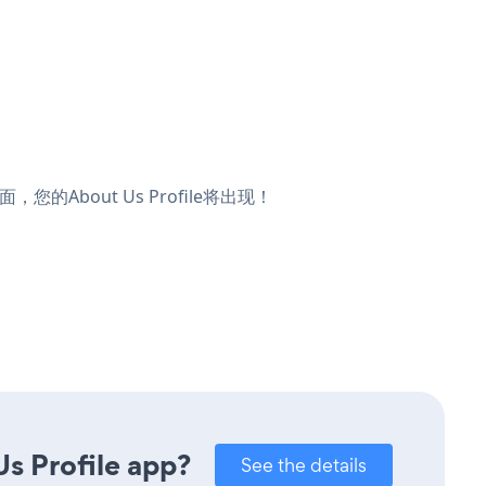
，您的About Us Profile将出现！
s Profile app?
See the details