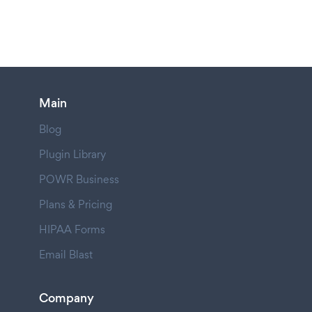
Main
Blog
Plugin Library
POWR Business
Plans & Pricing
HIPAA Forms
Email Blast
Company