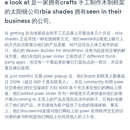
a look at 是一家拥有crafts 手工制作木制框架
的太阳镜公司rbia shades 拥有seen in their
business 的公司。
在 getting 在当地展览会和手工艺品展上开展业务几个月后，rbia
shades 正在寻找一种在线销售方式。他们wanted以视觉上吸引人
的方式向访客展示他们的产品质量、轻巧且符合人体工程学的设
计。他们的 Beaver Builder for WordPress 没有为此提供足够的解
决方案。他们在找到 powr slider 之前尝试了 different third-
party apps，但没有一个看起来好像它们是站点的一部分，并且笨
重且难以使用。
在 just months 注册 powr popup 后，他们boost 的联系人数量超
过 250%（超过 600 个真实联系人），并且 constantly 利用 powr
社交将他们的社交媒体扩大到 6000 多个关注者在他们的网站上喂
食。他们added powr slider 作为一种视觉方式来快速向他们的客
户展示coming to 主页上的产品在现实生活中的样子。它很好地展
示了他们的产品，并无缝地为客户提供了出色的现场体验。事实
上，他们discovered发现与他们网站上的 powr 应用程序交互的访
问者的参与时间是他们网站上任何其他人的 2.5 倍。