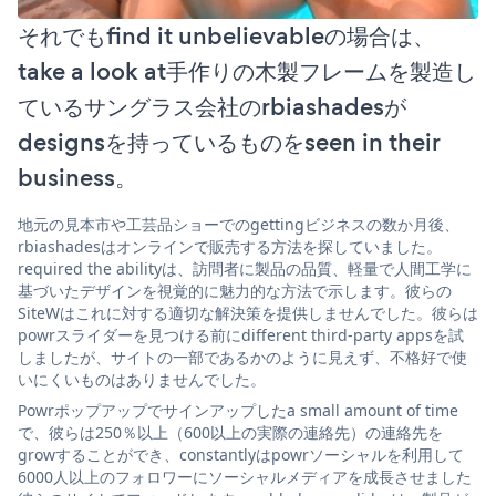
それでもfind it unbelievableの場合は、
take a look at手作りの木製フレームを製造し
ているサングラス会社のrbiashadesが
designsを持っているものをseen in their
business。
地元の見本市や工芸品ショーでのgettingビジネスの数か月後、
rbiashadesはオンラインで販売する方法を探していました。
required the abilityは、訪問者に製品の品質、軽量で人間工学に
基づいたデザインを視覚的に魅力的な方法で示します。彼らの
SiteWはこれに対する適切な解決策を提供しませんでした。彼らは
powrスライダーを見つける前にdifferent third-party appsを試
しましたが、サイトの一部であるかのように見えず、不格好で使
いにくいものはありませんでした。
Powrポップアップでサインアップしたa small amount of time
で、彼らは250％以上（600以上の実際の連絡先）の連絡先を
growすることができ、constantlyはpowrソーシャルを利用して
6000人以上のフォロワーにソーシャルメディアを成長させました