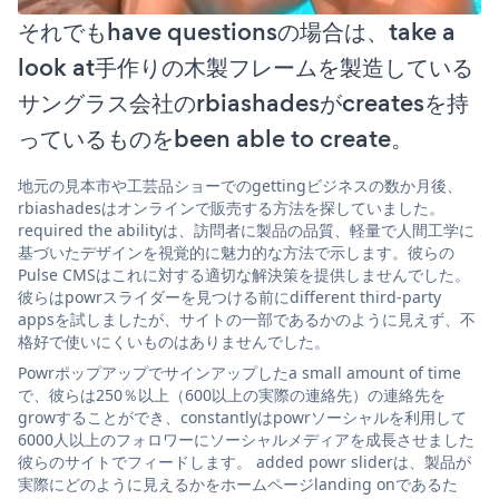
それでもhave questionsの場合は、take a
look at手作りの木製フレームを製造している
サングラス会社のrbiashadesがcreatesを持
っているものをbeen able to create。
地元の見本市や工芸品ショーでのgettingビジネスの数か月後、
rbiashadesはオンラインで販売する方法を探していました。
required the abilityは、訪問者に製品の品質、軽量で人間工学に
基づいたデザインを視覚的に魅力的な方法で示します。彼らの
Pulse CMSはこれに対する適切な解決策を提供しませんでした。
彼らはpowrスライダーを見つける前にdifferent third-party
appsを試しましたが、サイトの一部であるかのように見えず、不
格好で使いにくいものはありませんでした。
Powrポップアップでサインアップしたa small amount of time
で、彼らは250％以上（600以上の実際の連絡先）の連絡先を
growすることができ、constantlyはpowrソーシャルを利用して
6000人以上のフォロワーにソーシャルメディアを成長させました
彼らのサイトでフィードします。 added powr sliderは、製品が
実際にどのように見えるかをホームページlanding onであるた