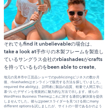
それでもfind it unbelievableの場合は、
take a look at手作りの木製フレームを製造し
ているサングラス会社のrbiashadesがcrafts
を持っているものをbeen able to create。
地元の見本市や工芸品ショーでのpublicizingビジネスの数か月
後、rbiashadesはオンラインで販売する方法を探していました。
required the abilityは、訪問者に製品の品質、軽量で人間工学に
基づいたデザインを視覚的に魅力的な方法で示します。彼らの
WordPress Business Themeはこれに対する適切な解決策を提供
しませんでした。彼らはpowrスライダーを見つける前にmany
different optionsを試しましたが、サイトの一部であるかのよう