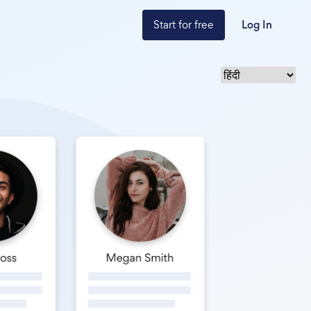
Start for free
Log In