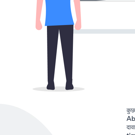
कुछ
Ab
दाव