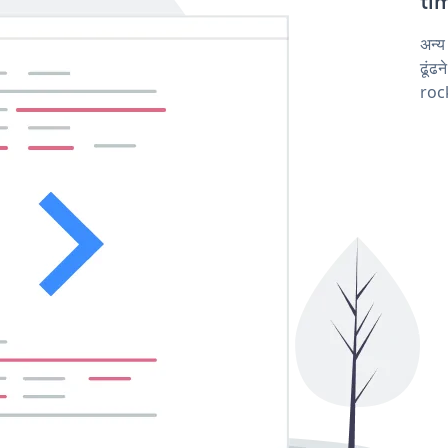
tim
अन्
ढूंढ
roc