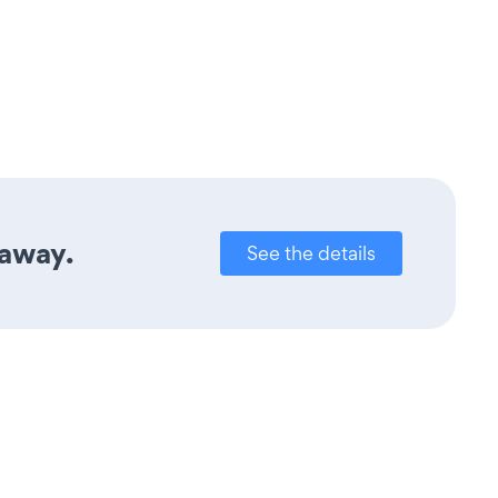
 away.
See the details