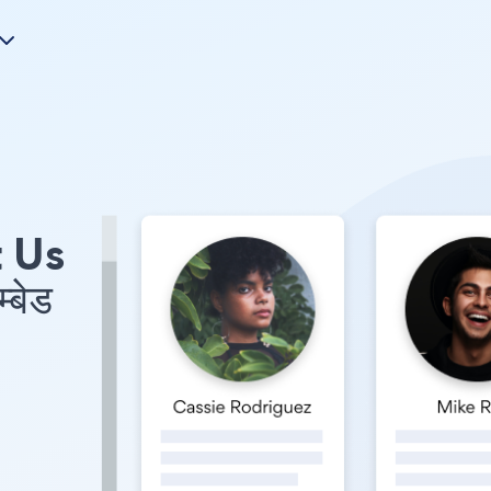
t Us
बेड