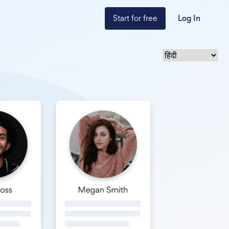
Start for free
Log In