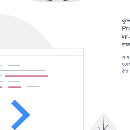
कुछ
Pro
वह 
सकत
अन्य
comp
ऐप्स