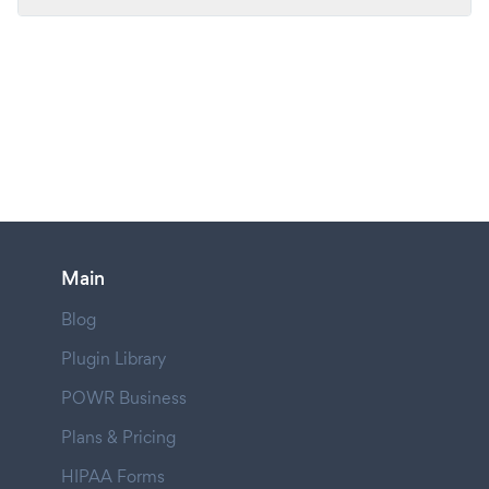
Main
Blog
Plugin Library
POWR Business
Plans & Pricing
HIPAA Forms