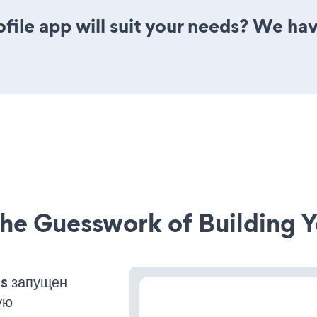
ile app will suit your needs? We have
he Guesswork of Building Y
ss запущен
ую