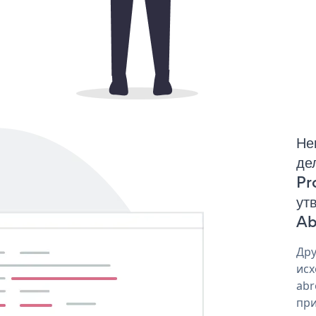
Не
де
Pr
ут
Ab
Дру
исх
abr
при