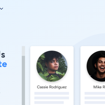
Us
te