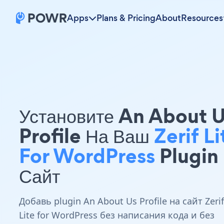
Apps
Plans & Pricing
About
Resources
Установите An About 
Profile На Ваш
Zerif Li
For WordPress
Plugin
Сайт
Добавь plugin An About Us Profile на сайт Zerif
Lite for WordPress без написания кода и без