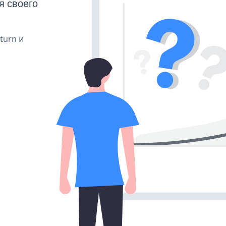
я своего
 turn и