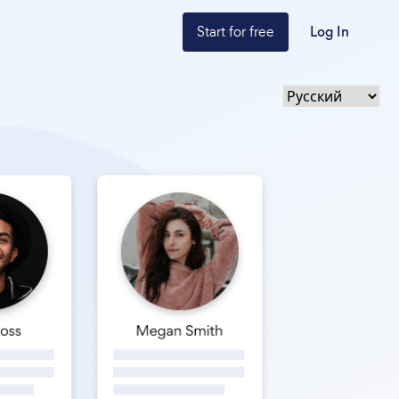
Start for free
Log In