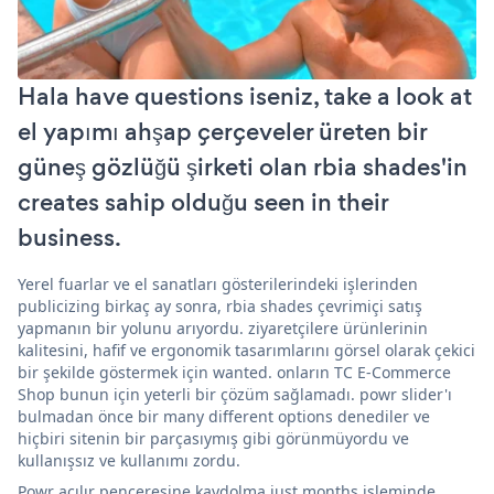
Hala have questions iseniz, take a look at
el yapımı ahşap çerçeveler üreten bir
güneş gözlüğü şirketi olan rbia shades'in
creates sahip olduğu seen in their
business.
Yerel fuarlar ve el sanatları gösterilerindeki işlerinden
publicizing birkaç ay sonra, rbia shades çevrimiçi satış
yapmanın bir yolunu arıyordu. ziyaretçilere ürünlerinin
kalitesini, hafif ve ergonomik tasarımlarını görsel olarak çekici
bir şekilde göstermek için wanted. onların TC E-Commerce
Shop bunun için yeterli bir çözüm sağlamadı. powr slider'ı
bulmadan önce bir many different options denediler ve
hiçbiri sitenin bir parçasıymış gibi görünmüyordu ve
kullanışsız ve kullanımı zordu.
Powr açılır penceresine kaydolma just months işleminde,