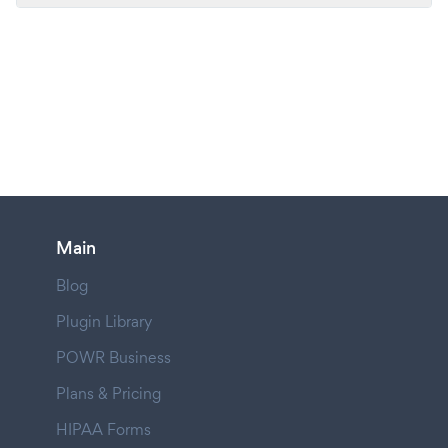
Main
Blog
Plugin Library
POWR Business
Plans & Pricing
HIPAA Forms