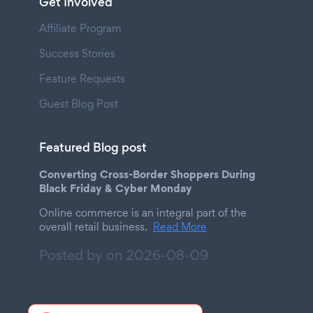
Get Involved
Affiliate Program
Success Stories
Feature Requests
Guest Blog Post
Featured Blog post
Converting Cross-Border Shoppers During
Black Friday & Cyber Monday
Online commerce is an integral part of the
overall retail business.
Read More
Posted by on
2026-08-09