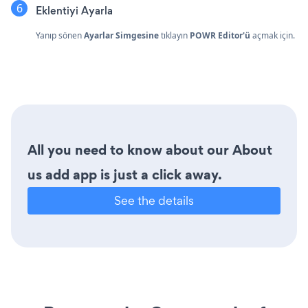
Eklentiyi Ayarla
Yanıp sönen
Ayarlar Simgesine
tıklayın
POWR Editor'ü
açmak için.
All you need to know about our About
us add app is just a click away.
See the details