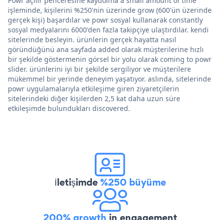
Powr açılır penceresine kaydolma a small amount of time
işleminde, kişilerini %250'nin üzerinde grow (600'ün üzerinde
gerçek kişi) başardılar ve powr sosyal kullanarak constantly
sosyal medyalarını 6000'den fazla takipçiye ulaştırdılar. kendi
sitelerinde besleyin. ürünlerin gerçek hayatta nasıl
göründüğünü ana sayfada added olarak müşterilerine hızlı
bir şekilde göstermenin görsel bir yolu olarak coming to powr
slider. ürünlerini iyi bir şekilde sergiliyor ve müşterilere
mükemmel bir yerinde deneyim yaşatıyor. aslında, sitelerinde
powr uygulamalarıyla etkileşime giren ziyaretçilerin
sitelerindeki diğer kişilerden 2,5 kat daha uzun süre
etkileşimde bulundukları discovered.
İletişimde
%250 büyüme
200% growth
in engagement