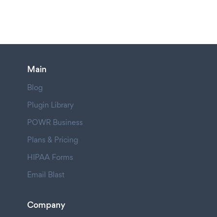
Main
Blog
Plugin Library
POWR Business
Plans & Pricing
HIPAA Forms
Email Blast
Company