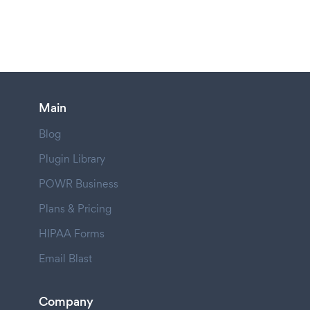
Main
Blog
Plugin Library
POWR Business
Plans & Pricing
HIPAA Forms
Email Blast
Company