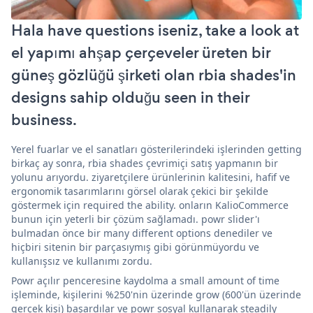
Hala have questions iseniz, take a look at
el yapımı ahşap çerçeveler üreten bir
güneş gözlüğü şirketi olan rbia shades'in
designs sahip olduğu seen in their
business.
Yerel fuarlar ve el sanatları gösterilerindeki işlerinden getting
birkaç ay sonra, rbia shades çevrimiçi satış yapmanın bir
yolunu arıyordu. ziyaretçilere ürünlerinin kalitesini, hafif ve
ergonomik tasarımlarını görsel olarak çekici bir şekilde
göstermek için required the ability. onların KalioCommerce
bunun için yeterli bir çözüm sağlamadı. powr slider'ı
bulmadan önce bir many different options denediler ve
hiçbiri sitenin bir parçasıymış gibi görünmüyordu ve
kullanışsız ve kullanımı zordu.
Powr açılır penceresine kaydolma a small amount of time
işleminde, kişilerini %250'nin üzerinde grow (600'ün üzerinde
gerçek kişi) başardılar ve powr sosyal kullanarak steadily