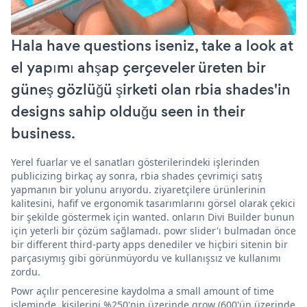
Hala have questions iseniz, take a look at
el yapımı ahşap çerçeveler üreten bir
güneş gözlüğü şirketi olan rbia shades'in
designs sahip olduğu seen in their
business.
Yerel fuarlar ve el sanatları gösterilerindeki işlerinden
publicizing birkaç ay sonra, rbia shades çevrimiçi satış
yapmanın bir yolunu arıyordu. ziyaretçilere ürünlerinin
kalitesini, hafif ve ergonomik tasarımlarını görsel olarak çekici
bir şekilde göstermek için wanted. onların Divi Builder bunun
için yeterli bir çözüm sağlamadı. powr slider'ı bulmadan önce
bir different third-party apps denediler ve hiçbiri sitenin bir
parçasıymış gibi görünmüyordu ve kullanışsız ve kullanımı
zordu.
Powr açılır penceresine kaydolma a small amount of time
işleminde, kişilerini %250'nin üzerinde grow (600'ün üzerinde