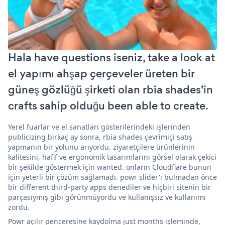
Hala have questions iseniz, take a look at
el yapımı ahşap çerçeveler üreten bir
güneş gözlüğü şirketi olan rbia shades'in
crafts sahip olduğu been able to create.
Yerel fuarlar ve el sanatları gösterilerindeki işlerinden
publicizing birkaç ay sonra, rbia shades çevrimiçi satış
yapmanın bir yolunu arıyordu. ziyaretçilere ürünlerinin
kalitesini, hafif ve ergonomik tasarımlarını görsel olarak çekici
bir şekilde göstermek için wanted. onların Cloudflare bunun
için yeterli bir çözüm sağlamadı. powr slider'ı bulmadan önce
bir different third-party apps denediler ve hiçbiri sitenin bir
parçasıymış gibi görünmüyordu ve kullanışsız ve kullanımı
zordu.
Powr açılır penceresine kaydolma just months işleminde,