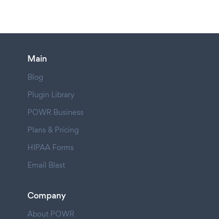
Main
Blog
Plugin Library
POWR Business
Plans & Pricing
HIPAA Forms
Email Blast
Company
About POWR