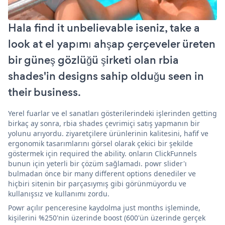
Hala find it unbelievable iseniz, take a
look at el yapımı ahşap çerçeveler üreten
bir güneş gözlüğü şirketi olan rbia
shades'in designs sahip olduğu seen in
their business.
Yerel fuarlar ve el sanatları gösterilerindeki işlerinden getting
birkaç ay sonra, rbia shades çevrimiçi satış yapmanın bir
yolunu arıyordu. ziyaretçilere ürünlerinin kalitesini, hafif ve
ergonomik tasarımlarını görsel olarak çekici bir şekilde
göstermek için required the ability. onların ClickFunnels
bunun için yeterli bir çözüm sağlamadı. powr slider'ı
bulmadan önce bir many different options denediler ve
hiçbiri sitenin bir parçasıymış gibi görünmüyordu ve
kullanışsız ve kullanımı zordu.
Powr açılır penceresine kaydolma just months işleminde,
kişilerini %250'nin üzerinde boost (600'ün üzerinde gerçek