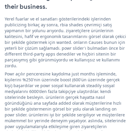
their business.
Yerel fuarlar ve el sanatları gösterilerindeki işlerinden
publicizing birkaç ay sonra, rbia shades çevrimiçi satış
yapmanın bir yolunu arıyordu. ziyaretçilere ürünlerinin
kalitesini, hafif ve ergonomik tasarımlarını görsel olarak çekici
bir şekilde göstermek için wanted. onların Causes bunun için
yeterli bir çözüm sağlamadı. powr slider'ı bulmadan önce bir
different third-party apps denediler ve hiçbiri sitenin bir
parçasıymış gibi görünmüyordu ve kullanışsız ve kullanımı
zordu.
Powr açılır penceresine kaydolma just months işleminde,
kişilerini %250'nin üzerinde boost (600'ün üzerinde gerçek
kişi) başardılar ve powr sosyal kullanarak steadily sosyal
medyalarını 6000'den fazla takipçiye ulaştırdılar. kendi
sitelerinde besleyin. ürünlerin gerçek hayatta nasıl
göründüğünü ana sayfada added olarak müşterilerine hızlı
bir şekilde göstermenin görsel bir yolu olarak landing on
powr slider. ürünlerini iyi bir şekilde sergiliyor ve müşterilere
mükemmel bir yerinde deneyim yaşatıyor. aslında, sitelerinde
powr uygulamalarıyla etkileşime giren ziyaretçilerin