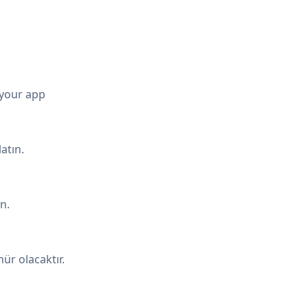
 your app
atın.
n.
ür olacaktır.