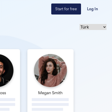
Start for free
Log In