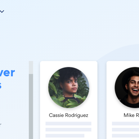
ver
s
r