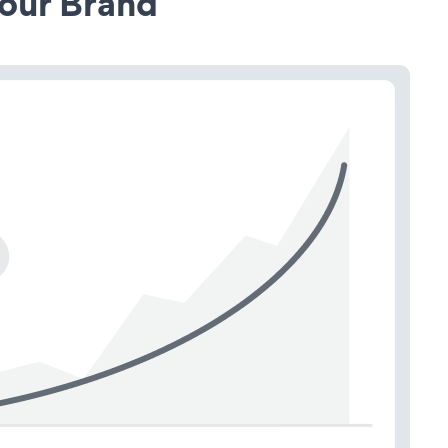
our Brand