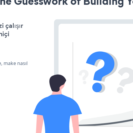
he Guesswork of Building Y
 çalışır
miçi
e, make nasıl