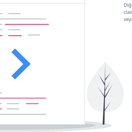
Diğ
cla
vey