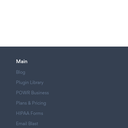
Main
Blog
Plugin Library
POWR Business
Plans & Pricing
HIPAA Forms
Email Blast