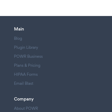
Main
Blog
Plugin Library
POWR Business
Plans & Pricing
HIPAA Forms
Email Blast
Company
About POWR