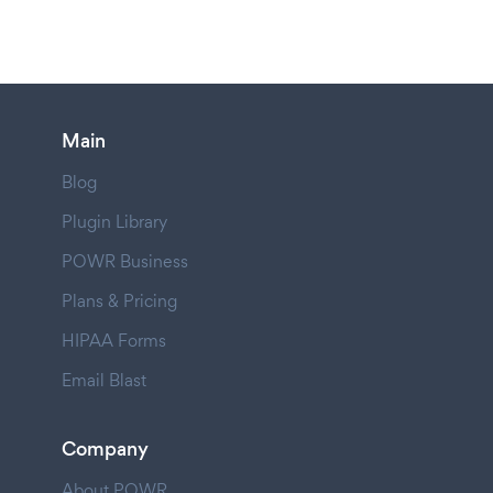
Main
Blog
Plugin Library
POWR Business
Plans & Pricing
HIPAA Forms
Email Blast
Company
About POWR