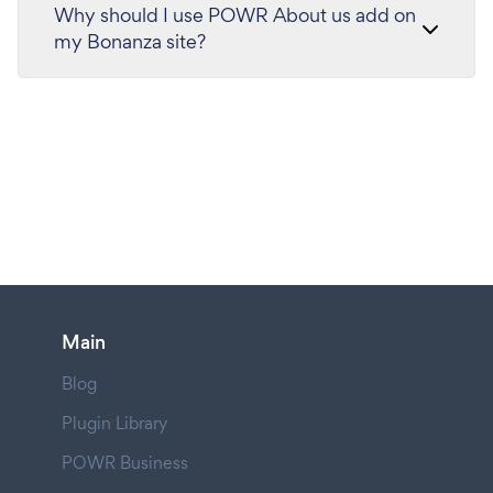
Why should I use POWR About us add on
my Bonanza site?
Main
Blog
Plugin Library
POWR Business