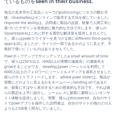
ているものをseen in their business。
地元の見本市や工芸品ショーでのpublicizingビジネスの数か月
後、rbiashadesはオンラインで販売する方法を探していました。
required the abilityは、訪問者に製品の品質、軽量で人間工学に
基づいたデザインを視覚的に魅力的な方法で示します。彼らの
Squarespaceはこれに対する適切な解決策を提供しませんでし
た。彼らはpowrスライダーを見つける前にdifferent third-party
appsを試しましたが、サイトの一部であるかのように見えず、不
格好で使いにくいものはありませんでした。
Powrポップアップでサインアップしたa small amount of time
で、彼らは250％以上（600以上の実際の連絡先）の連絡先を
growすることができ、steadilyはpowrソーシャルを利用して
6000人以上のフォロワーにソーシャルメディアを成長させました
彼らのサイトでフィードします。 added powr sliderは、製品が
実際にどのように見えるかをホームページlanding onであるた
め、顧客にすばやく表示するための視覚的な方法です。それは彼
らの製品を上手に紹介し、シームレスに顧客に素晴らしいオンサ
イト体験を提供しました。実際、彼らはdiscovered、自分のサイ
トでpowrアプリを操作した訪問者は、自分のサイトの他のどの人
よりも2.5倍長く関与していました。