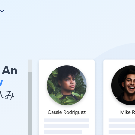
An
v
め込み