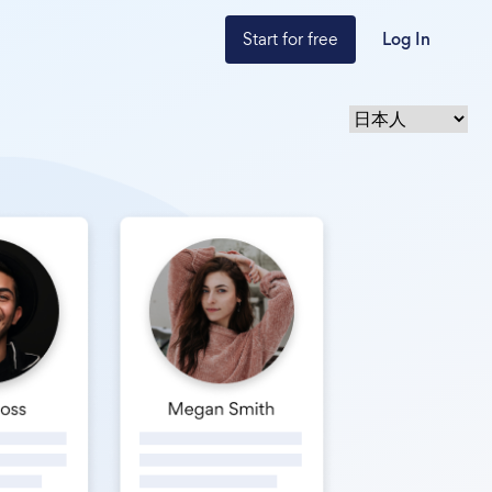
Start for free
Log In