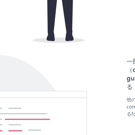
一
（d
gu
る
他の
co
るf