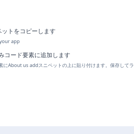
スニペットをコピーします
 your app
め込みコード要素に追加します
素にAbout us addスニペットの上に貼り付けます。保存してラ