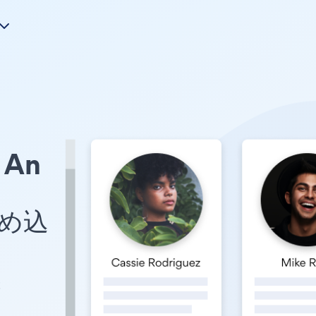
An
埋め込
t