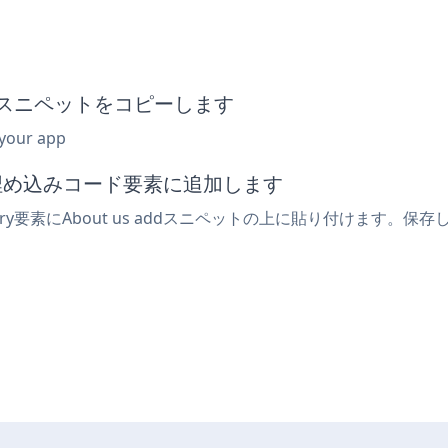
埋め込みスニペットをコピーします
 your app
たは埋め込みコード要素に追加します
ory要素にAbout us addスニペットの上に貼り付けます。保存