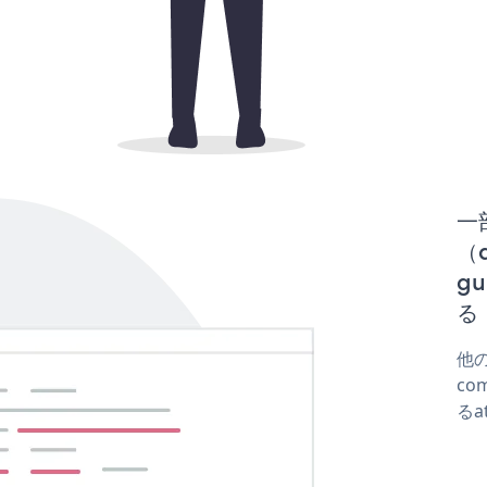
一
（d
gu
る
他の
co
るa