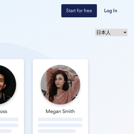
Start for free
Log In