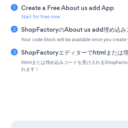
Create a Free About us add App
Start for free now
ShopFactoryのAbout us add
Your code block will be available once you create
ShopFactoryエディターでhtmlま
Htmlまたは埋め込みコードを受け入れるShopFact
れます！