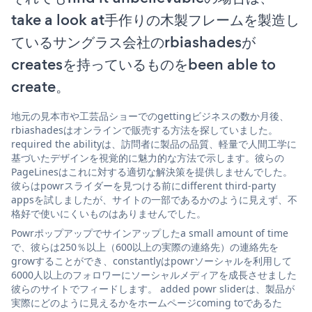
take a look at手作りの木製フレームを製造し
ているサングラス会社のrbiashadesが
createsを持っているものをbeen able to
create。
地元の見本市や工芸品ショーでのgettingビジネスの数か月後、
rbiashadesはオンラインで販売する方法を探していました。
required the abilityは、訪問者に製品の品質、軽量で人間工学に
基づいたデザインを視覚的に魅力的な方法で示します。彼らの
PageLinesはこれに対する適切な解決策を提供しませんでした。
彼らはpowrスライダーを見つける前にdifferent third-party
appsを試しましたが、サイトの一部であるかのように見えず、不
格好で使いにくいものはありませんでした。
Powrポップアップでサインアップしたa small amount of time
で、彼らは250％以上（600以上の実際の連絡先）の連絡先を
growすることができ、constantlyはpowrソーシャルを利用して
6000人以上のフォロワーにソーシャルメディアを成長させました
彼らのサイトでフィードします。 added powr sliderは、製品が
実際にどのように見えるかをホームページcoming toであるた