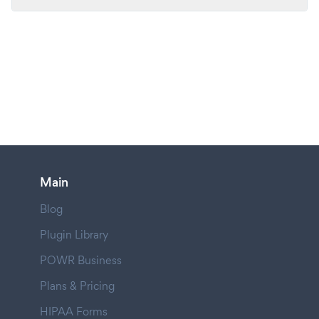
Main
Blog
Plugin Library
POWR Business
Plans & Pricing
HIPAA Forms